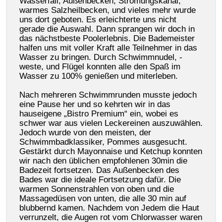
Wasserfall, Außenbecken, Strömungskanal,
warmes Salzheilbecken, und vieles mehr wurde
uns dort geboten. Es erleichterte uns nicht
gerade die Auswahl. Dann sprangen wir doch in
das nächstbeste Poolerlebnis. Die Bademeister
halfen uns mit voller Kraft alle Teilnehmer in das
Wasser zu bringen. Durch Schwimmnudel, -
weste, und Flügel konnten alle den Spaß im
Wasser zu 100% genießen und miterleben.
Nach mehreren Schwimmrunden musste jedoch
eine Pause her und so kehrten wir in das
hauseigene „Bistro Premium“ ein, wobei es
schwer war aus vielen Leckereinen auszuwählen.
Jedoch wurde von den meisten, der
Schwimmbadklassiker, Pommes ausgesucht.
Gestärkt durch Mayonnaise und Ketchup konnten
wir nach den üblichen empfohlenen 30min die
Badezeit fortsetzen. Das Außenbecken des
Bades war die ideale Fortsetzung dafür. Die
warmen Sonnenstrahlen von oben und die
Massagedüsen von unten, die alle 30 min auf
blubbernd kamen. Nachdem von Jedem die Haut
verrunzelt, die Augen rot vom Chlorwasser waren