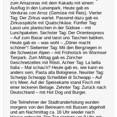
zum Amazonas mit dem Kakadu mit einem
Ausflug in den Luisenpark. Heute gab es
Verduras con Arroz (Gemüse mit Reis). Vierter
Tag: Der Zirkus wartet. Passend dazu gab es
Zirkusspätzle mit Quatschkäse. Fünfter Tag:
Lasst uns plantschen in der Südsee – mit
Lunchpaketen. Sechster Tag: Der Orientexpress
– Auf zum Basar und lasst uns Taschen batiken.
Heute gab es – was wohl – „Döner macht
schöner“! Siebenter Tag: Mit den Bergziegen in
die Schweizer Alpen – mit Frühstück im Wormser
Tierpark. Zum Mittag gab es Züricher
Geschnetzeltes mit Rösti. Achter Tag: La bella
Italia – Mal schau’n? Heute gab es, wie kann es
anders sein, Pasta alla Bolognese. Neunter Tag:
Schwipp Schwapp Schwibbel di Schwapp – Auf
in’s Meer. Auf der Speisekarte stand Fisch mit
einer leckeren Beilage. Zehnter Tag: Zurück nach
Deutschland – mit Hot Dog und Burger.
Die Teilnehmer der Stadtranderholung wurden
morgens von den Betreuern mit Bussen abgeholt
und am Nachmittag ca. 16 Uhr wieder nach
Hause gebracht. Der Tag startete um 9 Uhr mit